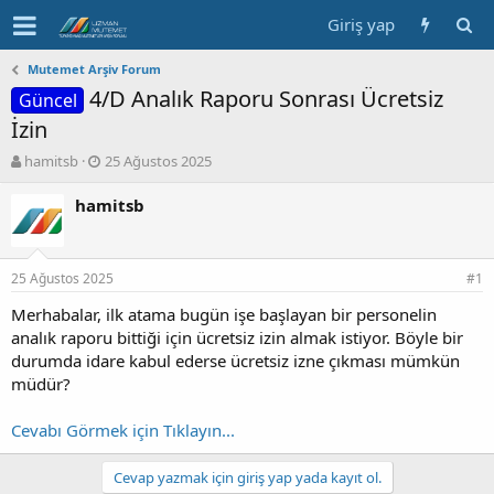
Giriş yap
Mutemet Arşiv Forum
4/D Analık Raporu Sonrası Ücretsiz
Güncel
İzin
K
B
hamitsb
25 Ağustos 2025
o
a
n
ş
hamitsb
b
l
u
a
y
n
25 Ağustos 2025
u
g
#1
b
ı
Merhabalar, ilk atama bugün işe başlayan bir personelin
a
ç
analık raporu bittiği için ücretsiz izin almak istiyor. Böyle bir
ş
t
l
a
durumda idare kabul ederse ücretsiz izne çıkması mümkün
a
r
müdür?
t
i
a
h
Cevabı Görmek için Tıklayın...
n
i
Cevap yazmak için giriş yap yada kayıt ol.