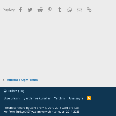
Facebook
Twitter
Reddit
Pinterest
Tumblr
WhatsApp
E-posta
Link
Paylaş:
Mutemet Arşiv Forum
Türkçe (TR)
Bize ulaşın
Şartlar ve kurallar
Yardım
Ana sayfa
Forum software by XenForo™
© 2010-2018 XenForo Ltd.
XenForo Türkçe XGT yazılım ve web hizmetleri 2014-2023